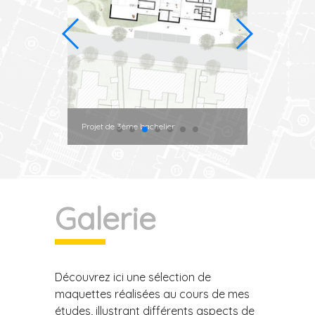
Projet de 3ème bachelier
Mesurage
Galerie
Découvrez ici une sélection de
maquettes réalisées au cours de mes
études, illustrant différents aspects de